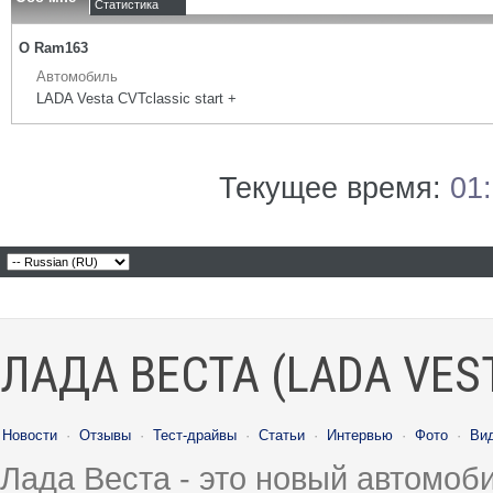
Статистика
О Ram163
Автомобиль
LADA Vesta CVTclassic start +
Текущее время:
01
ЛАДА ВЕСТА (LADA VES
Новости
·
Отзывы
·
Тест-драйвы
·
Статьи
·
Интервью
·
Фото
·
Ви
Лада Веста - это новый автомо