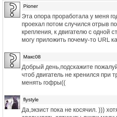
Pioner
Эта опора проработала у меня го
проехал потом случился отрыв по
крепления, к двигателю с одной с
могу приложить почему-то URL ка
Макс08
Добрый день,подскажите пожалуй
чтоб двигатель не кренился при т
менять гофры((
flystyle
Да,экзист пока не косячил. ))) хо