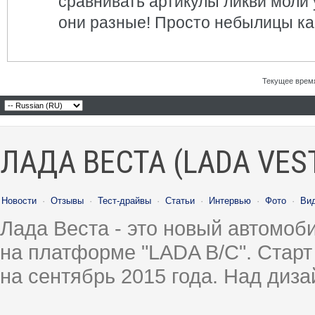
сравнивать артикулы ликви моли у
они разные! Просто небылицы как
Текущее врем
ЛАДА ВЕСТА (LADA VES
Новости
·
Отзывы
·
Тест-драйвы
·
Статьи
·
Интервью
·
Фото
·
Ви
Лада Веста - это новый автомо
на платформе "LADA B/C". Старт
на сентябрь 2015 года. Над диз