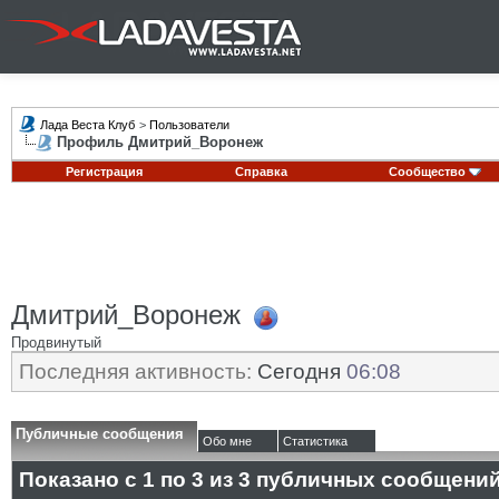
Лада Веста Клуб
>
Пользователи
Профиль Дмитрий_Воронеж
Регистрация
Справка
Сообщество
Дмитрий_Воронеж
Продвинутый
Последняя активность:
Сегодня
06:08
Публичные сообщения
Обо мне
Статистика
Показано с 1 по
3
из
3
публичных сообщени