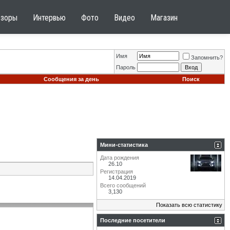
бзоры
Интервью
Фото
Видео
Магазин
Имя
Запомнить?
Пароль
Сообщения за день
Поиск
Мини-статистика
Дата рождения
26.10
Регистрация
14.04.2019
Всего сообщений
3,130
Показать всю статистику
Последние посетители