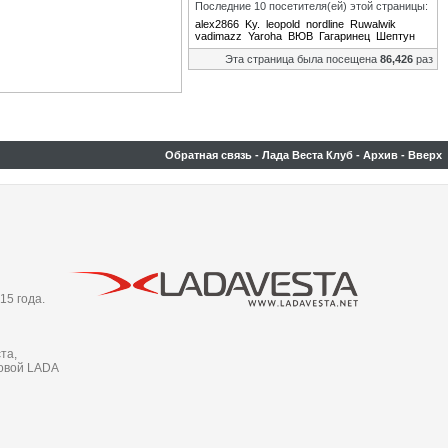
Последние 10 посетителя(ей) этой страницы:
alex2866
Ky.
leopold
nordline
Ruwalwik
vadimazz
Yaroha
ВЮВ
Гагаринец
Шептун
Эта страница была посещена
86,426
раз
Обратная связь
-
Лада Веста Клуб
-
Архив
-
Вверх
15 года.
та,
новой LADA