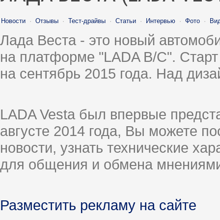
Новости
·
Отзывы
·
Тест-драйвы
·
Статьи
·
Интервью
·
Фото
·
Ви
Лада Веста - это новый автомо
на платформе "LADA B/C". Старт
на сентябрь 2015 года. Над диз
LADA Vesta был впервые предст
августе 2014 года, Вы можете п
новости, узнать технические ха
для общения и обмена мнениями
Разместить рекламу на сайте