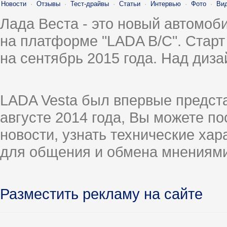
Новости
·
Отзывы
·
Тест-драйвы
·
Статьи
·
Интервью
·
Фото
·
Ви
Лада Веста - это новый автомо
на платформе "LADA B/C". Старт
на сентябрь 2015 года. Над диз
LADA Vesta был впервые предст
августе 2014 года, Вы можете п
новости, узнать технические ха
для общения и обмена мнениями
Разместить рекламу на сайте