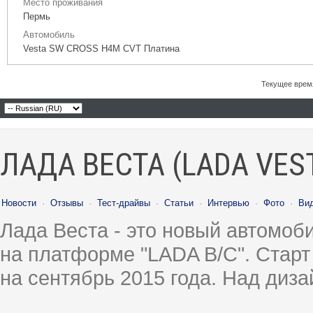
Место проживания
Пермь
Автомобиль
Vesta SW CROSS H4M CVT Платина
Текущее врем
ЛАДА ВЕСТА (LADA VES
Новости
·
Отзывы
·
Тест-драйвы
·
Статьи
·
Интервью
·
Фото
·
Ви
Лада Веста - это новый автомо
на платформе "LADA B/C". Старт
на сентябрь 2015 года. Над диз