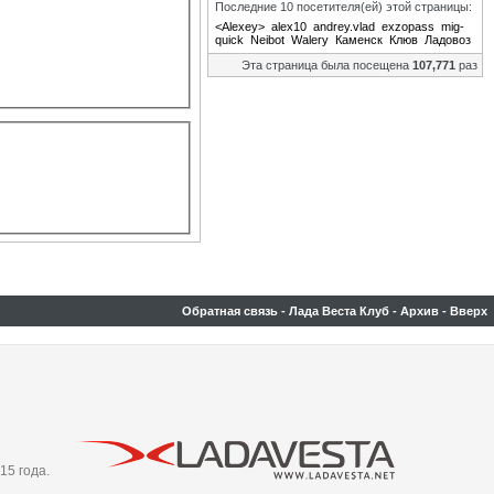
Последние 10 посетителя(ей) этой страницы:
<Alexey>
alex10
andrey.vlad
exzopass
mig-
quick
Neibot
Walery
Каменск
Клюв
Ладовоз
Эта страница была посещена
107,771
раз
Обратная связь
-
Лада Веста Клуб
-
Архив
-
Вверх
15 года.