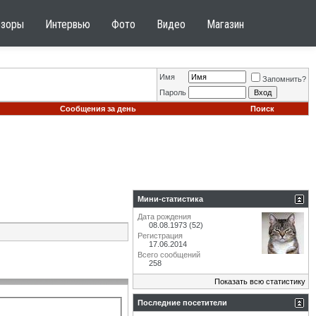
бзоры
Интервью
Фото
Видео
Магазин
Имя
Запомнить?
Пароль
Сообщения за день
Поиск
Мини-статистика
Дата рождения
08.08.1973 (52)
Регистрация
17.06.2014
Всего сообщений
258
Показать всю статистику
Последние посетители