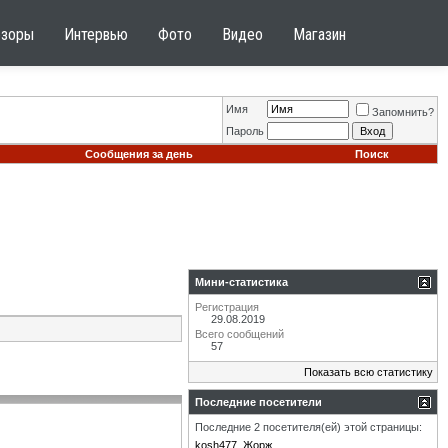
бзоры
Интервью
Фото
Видео
Магазин
Имя
Запомнить?
Пароль
Сообщения за день
Поиск
Мини-статистика
Регистрация
29.08.2019
Всего сообщений
57
Показать всю статистику
Последние посетители
Последние 2 посетителя(ей) этой страницы:
kosh477
Жорж