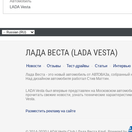
Автомобиль
LADA Vesta
ЛАДА ВЕСТА (LADA VESTA)
Новости
·
Отзывы
·
Тест-драйвы
·
Статьи
·
Интервью
Лада Веста - это новый автомобиль от АВТОВАЗа, собранный 
Над дизайном автомобиля работал Стив Маттин.
LADA Vesta был впервые представлен на Московском автомоби
прочитать свежие новости, узнать технические характеристи
Vesta.
Разместить рекламу на сайте
© 2014-2020 LADA Vesta Club | Лада Веста Клуб. Powered by