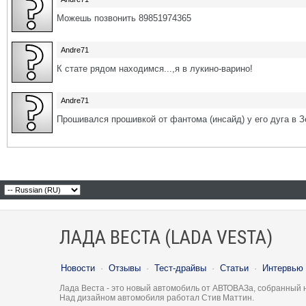
Можешь позвонить 89851974365
Andre71
К стате рядом находимся...,я в лукино-варино!
Andre71
Прошивался прошивкой от фантома (инсайд) у его дуга в З
ЛАДА ВЕСТА (LADA VESTA)
Новости
·
Отзывы
·
Тест-драйвы
·
Статьи
·
Интервью
Лада Веста - это новый автомобиль от АВТОВАЗа, собранный 
Над дизайном автомобиля работал Стив Маттин.