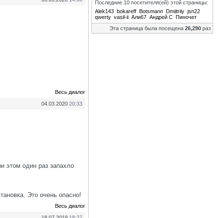
Последние 10 посетителя(ей) этой страницы:
Alek143
bokareff
Botsmann
Dmiitriiy
jsn22
qwerty
vasil-ii
Али67
Андрей С
Пиночет
Эта страница была посещена
26,290
раз
Весь диалог
04.03.2020
20:33
ри этом один раз запахло
тановка. Это очень опасно!
Весь диалог
18.07.2019
18:27