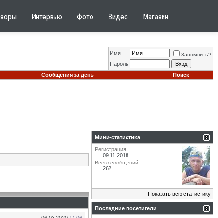
бзоры
Интервью
Фото
Видео
Магазин
Имя
Запомнить?
Пароль
Сообщения за день
Поиск
Мини-статистика
Регистрация
09.11.2018
Всего сообщений
262
Показать всю статистику
Последние посетители
06.03.2020
14:06