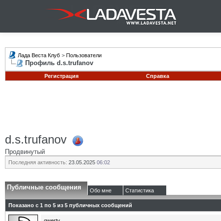
Лада Веста Клуб
>
Пользователи
Профиль d.s.trufanov
Регистрация
Справка
d.s.trufanov
Продвинутый
Последняя активность:
23.05.2025
06:02
Публичные сообщения
Обо мне
Статистика
Показано с 1 по
5
из
5
публичных сообщений
qwerty