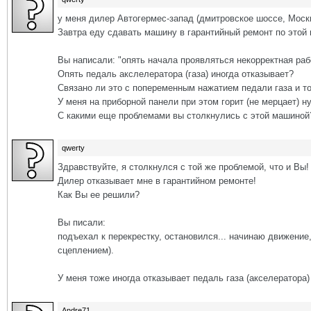
у меня дилер Автогермес-запад (дмитровское шоссе, Моск
Завтра еду сдавать машину в гарантийный ремонт по этой
Вы написали: "опять начала проявляться некорректная ра
Опять педаль акслелератора (газа) иногда отказывает?
Связано ли это с попеременным нажатием педали газа и т
У меня на приборной панели при этом горит (не мерцает) ну
С какими еще проблемами вы столкнулись с этой машиной
qwerty
Здравствуйте, я столкнулся с той же проблемой, что и Вы!
Дилер отказывает мне в гарантийном ремонте!
Как Вы ее решили?
Вы писали:
подъехал к перекрестку, остановился... начинаю движение,
сцеплением).
У меня тоже иногда отказывает педаль газа (акселератора)
Andre71