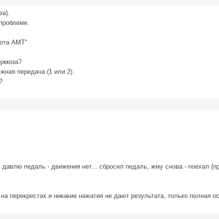
ва).
 проблеме.
бота АМТ"
ормоза?
жная передача (1 или 2).
?
 давлю педаль - движения нет... сбросил педаль, жму снова - поехал (п
 на перекрестах и никакие нажатия не дают результата, только полная ос