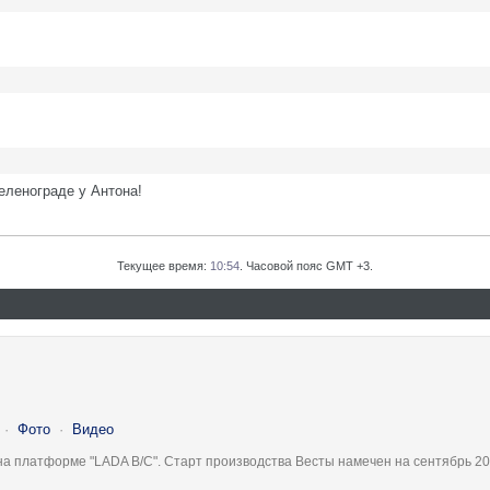
еленограде у Антона!
Текущее время:
10:54
. Часовой пояс GMT +3.
·
Фото
·
Видео
на платформе "LADA B/C". Старт производства Весты намечен на сентябрь 20