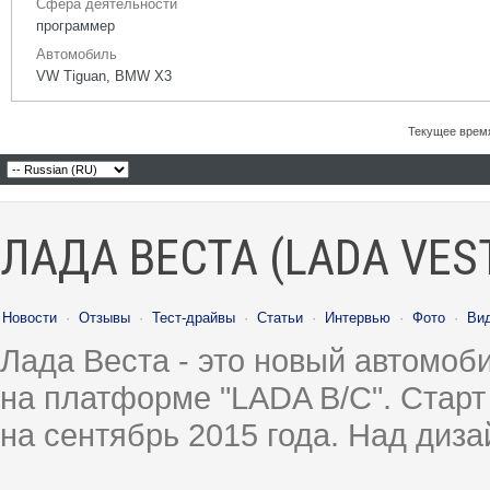
Сфера деятельности
программер
Автомобиль
VW Tiguan, BMW X3
Текущее врем
ЛАДА ВЕСТА (LADA VES
Новости
·
Отзывы
·
Тест-драйвы
·
Статьи
·
Интервью
·
Фото
·
Ви
Лада Веста - это новый автомо
на платформе "LADA B/C". Старт
на сентябрь 2015 года. Над диз