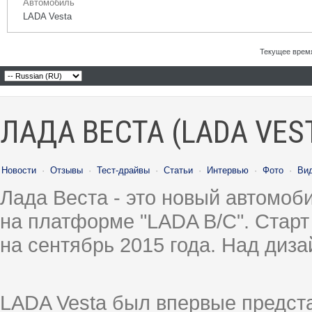
Автомобиль
LADA Vesta
Текущее врем
ЛАДА ВЕСТА (LADA VES
Новости
·
Отзывы
·
Тест-драйвы
·
Статьи
·
Интервью
·
Фото
·
Ви
Лада Веста - это новый автомо
на платформе "LADA B/C". Старт
на сентябрь 2015 года. Над диз
LADA Vesta был впервые предст