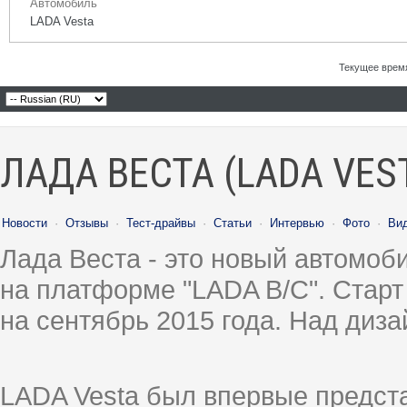
Автомобиль
LADA Vesta
Текущее врем
ЛАДА ВЕСТА (LADA VES
Новости
·
Отзывы
·
Тест-драйвы
·
Статьи
·
Интервью
·
Фото
·
Ви
Лада Веста - это новый автомо
на платформе "LADA B/C". Старт
на сентябрь 2015 года. Над диз
LADA Vesta был впервые предст