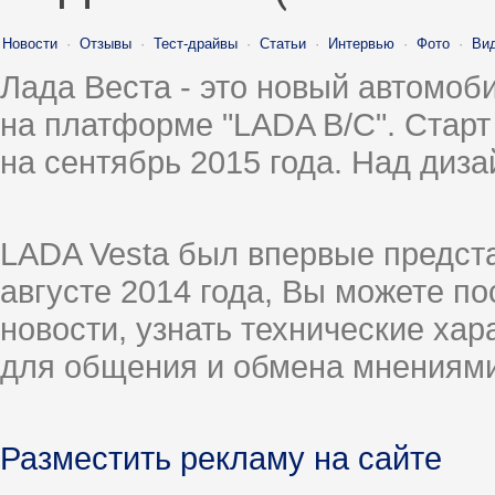
Новости
·
Отзывы
·
Тест-драйвы
·
Статьи
·
Интервью
·
Фото
·
Ви
Лада Веста - это новый автомо
на платформе "LADA B/C". Старт
на сентябрь 2015 года. Над диз
LADA Vesta был впервые предст
августе 2014 года, Вы можете п
новости, узнать технические ха
для общения и обмена мнениями
Разместить рекламу на сайте