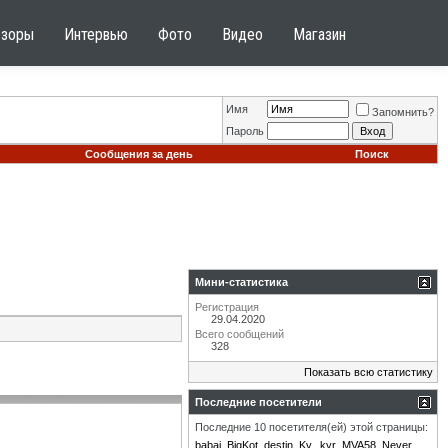
бзоры
Интервью
Фото
Видео
Магазин
Имя
Запомнить?
Пароль
Сообщения за день
Поиск
Мини-статистика
Регистрация
29.04.2020
Всего сообщений
328
Показать всю статистику
Последние посетители
Последние 10 посетителя(ей) этой страницы:
babai
BigKot
destin
Ky.
kyr
MVA58
Never