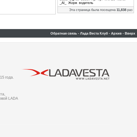
_AI_
Жорж
водитель
Эта страница была посещена
11,838
раз
Обратная связь
-
Лада Веста Клуб
-
Архив
-
Вверх
15 года.
та,
новой LADA