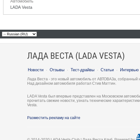
Автомобиль
LADA Vesta
ЛАДА ВЕСТА (LADA VESTA)
Новости
·
Отзывы
·
Тест-драйвы
·
Статьи
·
Интервью
Лада Веста - это новый автомобиль от АВТОВАЗа, собранный 
Над дизайном автомобиля работал Стив Маттин.
LADA Vesta был впервые представлен на Московском автомоби
прочитать свежие новости, узнать технические характеристи
Vesta.
Разместить рекламу на сайте
© 2014-2020 LADA Vesta Club | Лада Веста Клуб. Powered by