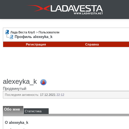
Лада Веста Клуб
>
Пользователи
Профиль alexeyka_k
Регистрация
Справка
alexeyka_k
Продвинутый
Последняя активность:
17.12.2021
22:12
Обо мне
Статистика
О alexeyka_k