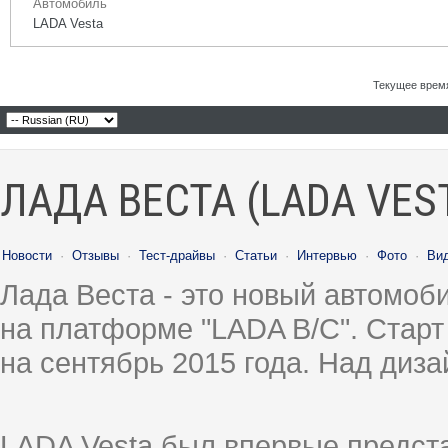
Автомобиль
LADA Vesta
Текущее врем
ЛАДА ВЕСТА (LADA VES
Новости
·
Отзывы
·
Тест-драйвы
·
Статьи
·
Интервью
·
Фото
·
Ви
Лада Веста - это новый автомо
на платформе "LADA B/C". Старт
на сентябрь 2015 года. Над диз
LADA Vesta был впервые предст