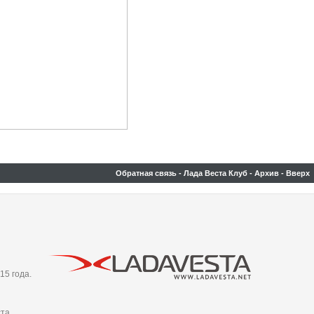
Обратная связь
-
Лада Веста Клуб
-
Архив
-
Вверх
15 года.
та,