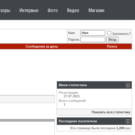
бзоры
Интервью
Фото
Видео
Магазин
Имя
Запомнить?
Пароль
Сообщения за день
Поиск
Мини-статистика
Регистрация
27.07.2021
Всего сообщений
1
Показать всю статистику
Последние посетители
Эта страница была посещена
1,200
раз