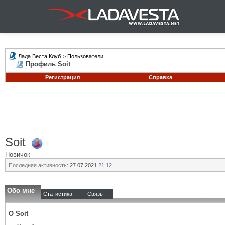
Лада Веста Клуб
>
Пользователи
Профиль Soit
Регистрация
Справка
Soit
Новичок
Последняя активность:
27.07.2021
21:12
Обо мне
Статистика
Связь
О Soit