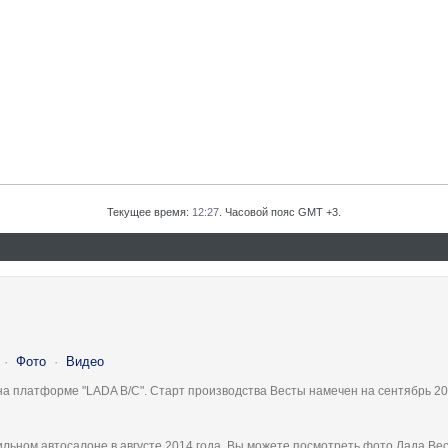
Текущее время:
12:27
. Часовой пояс GMT +3.
·
Фото
·
Видео
на платформе "LADA B/C". Старт производства Весты намечен на сентябрь 20
льном автосалоне в августе 2014 года, Вы можете посмотреть фото Лада Вес