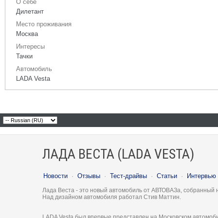
О себе
Дилетант
Место проживания
Москва
Интересы
Тачки
Автомобиль
LADA Vesta
ЛАДА ВЕСТА (LADA VESTA)
Новости
·
Отзывы
·
Тест-драйвы
·
Статьи
·
Интервью
Лада Веста - это новый автомобиль от АВТОВАЗа, собранный 
Над дизайном автомобиля работал Стив Маттин.
LADA Vesta был впервые представлен на Московском автомоби