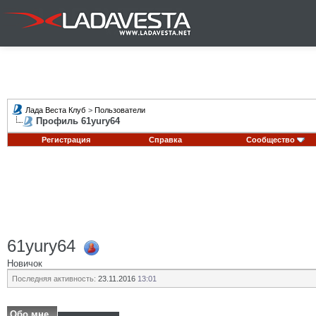
Лада Веста Клуб
>
Пользователи
Профиль 61yury64
Регистрация
Справка
Сообщество
61yury64
Новичок
Последняя активность:
23.11.2016
13:01
Обо мне