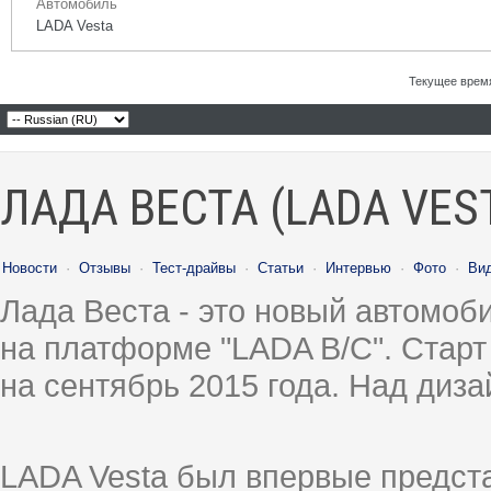
Автомобиль
LADA Vesta
Текущее врем
ЛАДА ВЕСТА (LADA VES
Новости
·
Отзывы
·
Тест-драйвы
·
Статьи
·
Интервью
·
Фото
·
Ви
Лада Веста - это новый автомо
на платформе "LADA B/C". Старт
на сентябрь 2015 года. Над диз
LADA Vesta был впервые предст