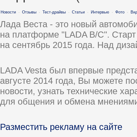
Новости
·
Отзывы
·
Тест-драйвы
·
Статьи
·
Интервью
·
Фото
·
Ви
Лада Веста - это новый автомо
на платформе "LADA B/C". Старт
на сентябрь 2015 года. Над диз
LADA Vesta был впервые предст
августе 2014 года, Вы можете п
новости, узнать технические ха
для общения и обмена мнениями
Разместить рекламу на сайте