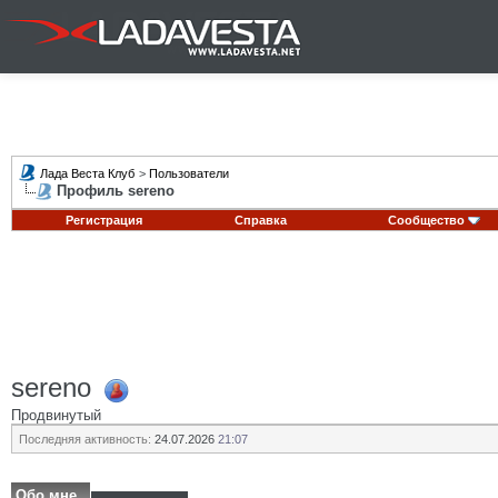
Лада Веста Клуб
>
Пользователи
Профиль sereno
Регистрация
Справка
Сообщество
sereno
Продвинутый
Последняя активность:
24.07.2026
21:07
Обо мне