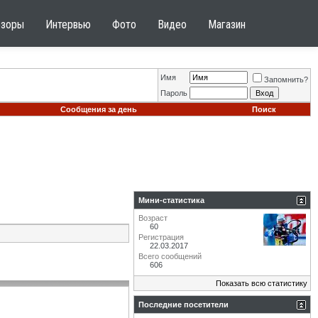
бзоры
Интервью
Фото
Видео
Магазин
Имя
Запомнить?
Пароль
Сообщения за день
Поиск
Мини-статистика
Возраст
60
Регистрация
22.03.2017
Всего сообщений
606
Показать всю статистику
Последние посетители