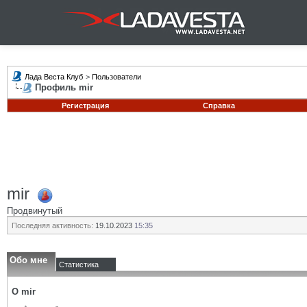
Лада Веста Клуб
>
Пользователи
Профиль mir
Регистрация
Справка
mir
Продвинутый
Последняя активность:
19.10.2023
15:35
Обо мне
Статистика
О mir