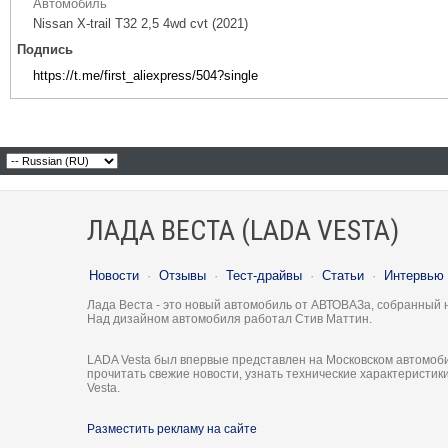
Автомобиль
Nissan X-trail Т32 2,5 4wd cvt (2021)
Подпись
https://t.me/first_aliexpress/504?single
ЛАДА ВЕСТА (LADA VESTA)
Новости
·
Отзывы
·
Тест-драйвы
·
Статьи
·
Интервью
Лада Веста - это новый автомобиль от АВТОВАЗа, собранный 
Над дизайном автомобиля работал Стив Маттин.
LADA Vesta был впервые представлен на Московском автомоби
прочитать свежие новости, узнать технические характеристи
Vesta.
Разместить рекламу на сайте