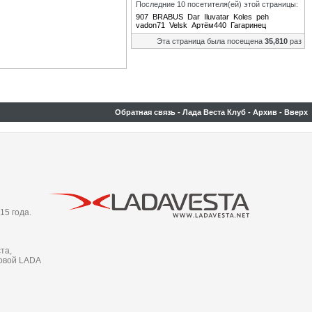
Последние 10 посетителя(ей) этой страницы:
907
BRABUS
Dar
Iluvatar
Koles
peh
vadon71
Velsk
Артём440
Гагаринец
Эта страница была посещена
35,810
раз
Обратная связь
-
Лада Веста Клуб
-
Архив
-
Вверх
15 года.
та,
новой LADA