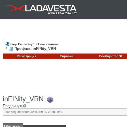
Лада Веста Клуб
>
Пользователи
Профиль inFINity_VRN
Регистрация
Справка
Сообщество
inFINity_VRN
Продвинутый
Последняя активность:
09.06.2018
08:35
Обо мне