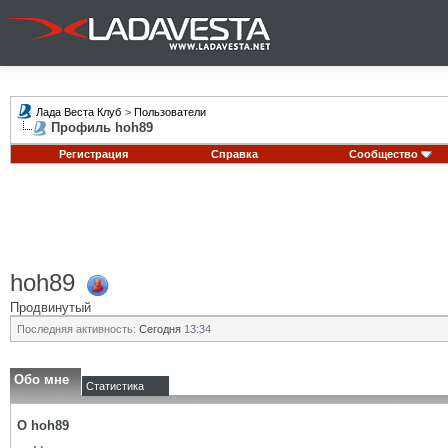
Лада Веста Клуб
>
Пользователи
Профиль hoh89
Регистрация
Справка
Сообщество
hoh89
Продвинутый
Последняя активность:
Сегодня
13:34
Обо мне
Статистика
О hoh89