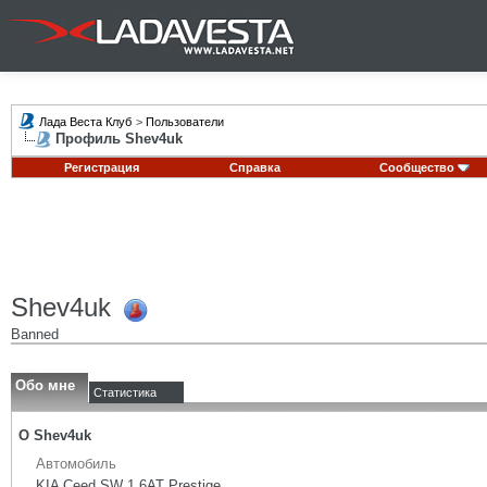
Лада Веста Клуб
>
Пользователи
Профиль Shev4uk
Регистрация
Справка
Сообщество
Shev4uk
Banned
Обо мне
Статистика
О Shev4uk
Автомобиль
KIA Ceed SW 1,6AT Prestige