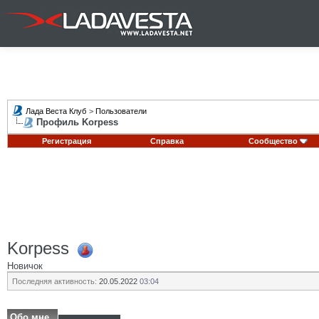
Лада Веста Клуб
>
Пользователи
Профиль Korpess
Регистрация
Справка
Сообщество
Korpess
Новичок
Последняя активность:
20.05.2022
03:04
Обо мне