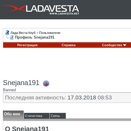
Лада Веста Клуб
>
Пользователи
Профиль Snejana191
Регистрация
Справка
Сообщество
Snejana191
Banned
Последняя активность:
17.03.2018
08:53
Обо мне
Статистика
Связь
О Snejana191