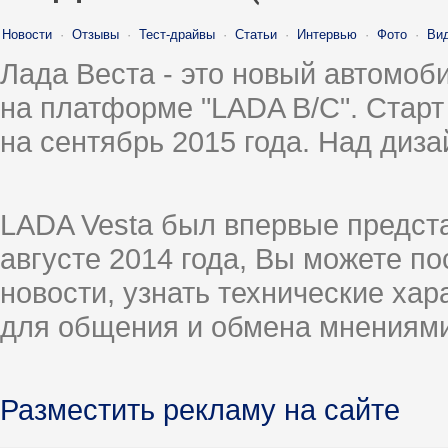
Новости
·
Отзывы
·
Тест-драйвы
·
Статьи
·
Интервью
·
Фото
·
Ви
Лада Веста - это новый автомо
на платформе "LADA B/C". Старт
на сентябрь 2015 года. Над диз
LADA Vesta был впервые предст
августе 2014 года, Вы можете п
новости, узнать технические ха
для общения и обмена мнениями
Разместить рекламу на сайте