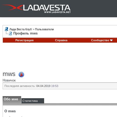
Лада Веста Клуб
>
Пользователи
Профиль mws
Регистрация
Справка
Сообщество
mws
Новичок
Последняя активность:
04.04.2019
19:53
Обо мне
Статистика
О mws