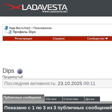
Лада Веста Клуб
>
Пользователи
Профиль Dips
Регистрация
Справка
Сообщество
Dips
Продвинутый
Последняя активность:
23.10.2025
09:11
Публичные сообщения
Обо мне
Статистика
Друзья
Показано с 1 по
3
из
3
публичных сообщени