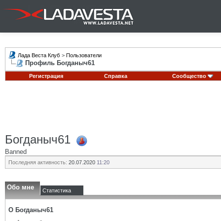
Лада Веста Клуб
>
Пользователи
Профиль Богданыч61
Регистрация
Справка
Сообщество
Богданыч61
Banned
Последняя активность:
20.07.2020
11:20
Обо мне
Статистика
О Богданыч61