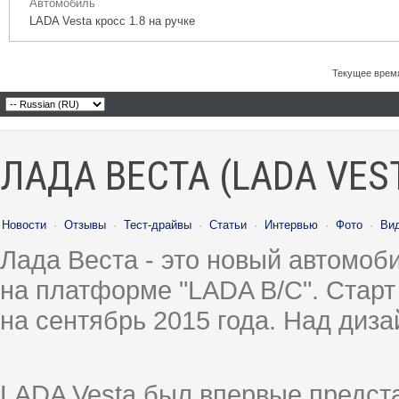
Автомобиль
LADA Vesta кросс 1.8 на ручке
Текущее врем
ЛАДА ВЕСТА (LADA VES
Новости
·
Отзывы
·
Тест-драйвы
·
Статьи
·
Интервью
·
Фото
·
Ви
Лада Веста - это новый автомо
на платформе "LADA B/C". Старт
на сентябрь 2015 года. Над диз
LADA Vesta был впервые предст