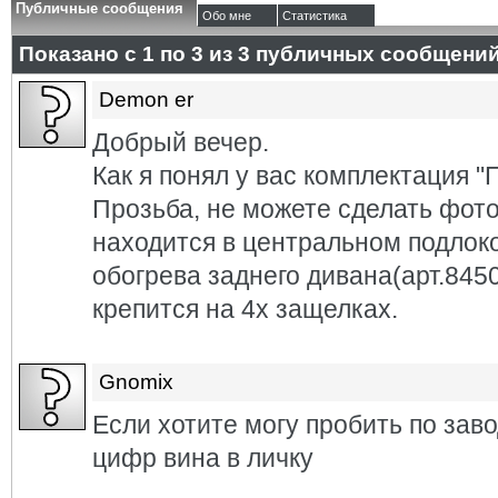
Публичные сообщения
Обо мне
Статистика
Показано с 1 по
3
из
3
публичных сообщени
Demon er
Добрый вечер.
Как я понял у вас комплектация "
Прозьба, не можете сделать фото
находится в центральном подлоко
обогрева заднего дивана(арт.845
крепится на 4х защелках.
Gnomix
Если хотите могу пробить по зав
цифр вина в личку