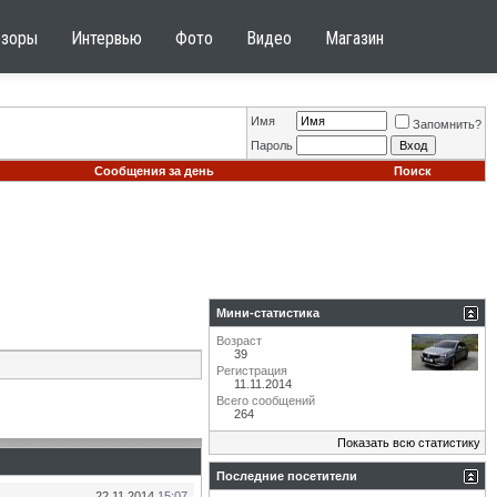
бзоры
Интервью
Фото
Видео
Магазин
Имя
Запомнить?
Пароль
Сообщения за день
Поиск
Мини-статистика
Возраст
39
Регистрация
11.11.2014
Всего сообщений
264
Показать всю статистику
Последние посетители
22.11.2014
15:07