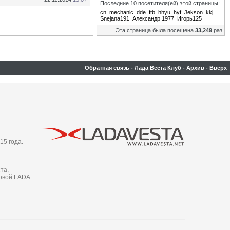
Последние 10 посетителя(ей) этой страницы:
cn_mechanic
dde
ftb
hhyu
hyf
Jekson
kkj
Snejana191
Александр 1977
Игорь125
Эта страница была посещена
33,249
раз
Обратная связь
-
Лада Веста Клуб
-
Архив
-
Вверх
15 года.
та,
новой LADA