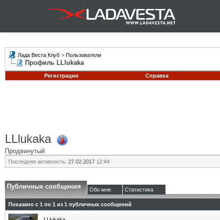
Лада Веста Клуб
>
Пользователи
Профиль LLlukaka
Регистрация
Справка
LLlukaka
Продвинутый
Последняя активность:
27.02.2017
12:44
Публичные сообщения
Обо мне
Статистика
Показано с 1 по
1
из
1
публичных сообщений
LLlukaka