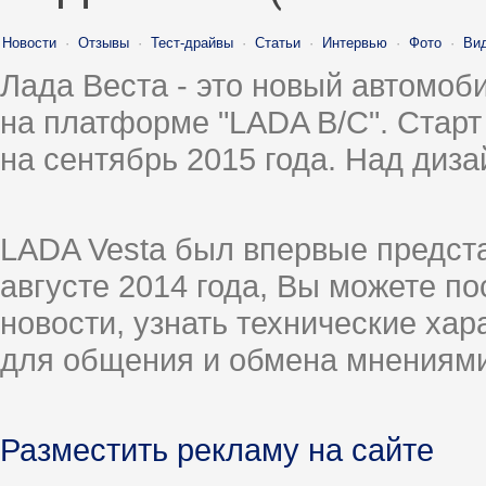
Новости
·
Отзывы
·
Тест-драйвы
·
Статьи
·
Интервью
·
Фото
·
Ви
Лада Веста - это новый автомо
на платформе "LADA B/C". Старт
на сентябрь 2015 года. Над диз
LADA Vesta был впервые предст
августе 2014 года, Вы можете п
новости, узнать технические ха
для общения и обмена мнениями
Разместить рекламу на сайте