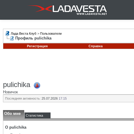
Лада Веста Клуб
>
Пользователи
Профиль pulichika
Регистрация
Справка
pulichika
Новичок
Последняя активность:
25.07.2026
17:15
Обо мне
Статистика
О pulichika