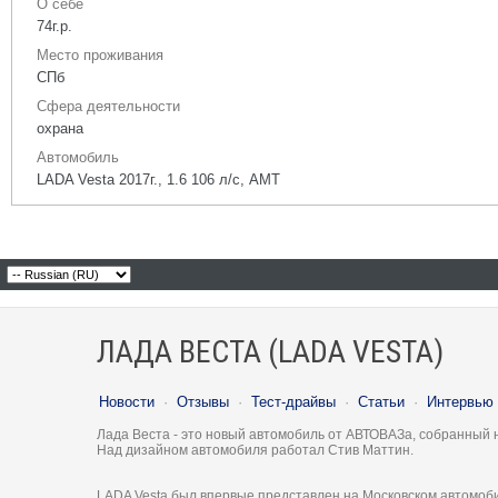
О себе
74г.р.
Место проживания
СПб
Сфера деятельности
охрана
Автомобиль
LADA Vesta 2017г., 1.6 106 л/с, АМТ
ЛАДА ВЕСТА (LADA VESTA)
Новости
·
Отзывы
·
Тест-драйвы
·
Статьи
·
Интервью
Лада Веста - это новый автомобиль от АВТОВАЗа, собранный 
Над дизайном автомобиля работал Стив Маттин.
LADA Vesta был впервые представлен на Московском автомоби