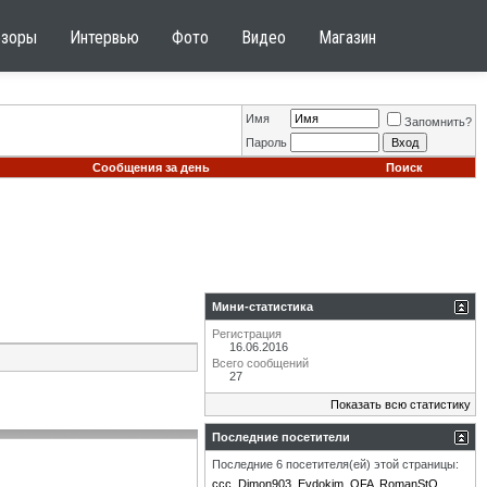
бзоры
Интервью
Фото
Видео
Магазин
Имя
Запомнить?
Пароль
Сообщения за день
Поиск
Мини-статистика
Регистрация
16.06.2016
Всего сообщений
27
Показать всю статистику
Последние посетители
Последние 6 посетителя(ей) этой страницы:
ccc
Dimon903
Evdokim
OFA
RomanStO