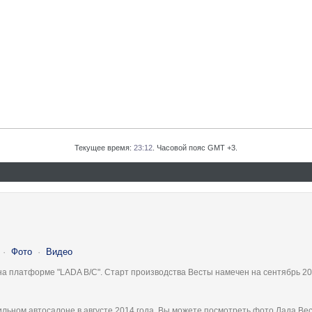
Текущее время:
23:12
. Часовой пояс GMT +3.
·
Фото
·
Видео
на платформе "LADA B/C". Старт производства Весты намечен на сентябрь 20
льном автосалоне в августе 2014 года, Вы можете посмотреть фото Лада Вес