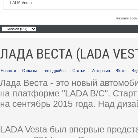
LADA Vesta
Текущее врем
ЛАДА ВЕСТА (LADA VES
Новости
·
Отзывы
·
Тест-драйвы
·
Статьи
·
Интервью
·
Фото
·
Ви
Лада Веста - это новый автомо
на платформе "LADA B/C". Старт
на сентябрь 2015 года. Над диз
LADA Vesta был впервые предст