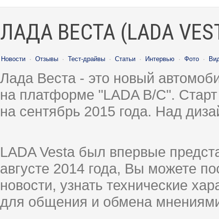
ЛАДА ВЕСТА (LADA VES
Новости
·
Отзывы
·
Тест-драйвы
·
Статьи
·
Интервью
·
Фото
·
Ви
Лада Веста - это новый автомо
на платформе "LADA B/C". Старт
на сентябрь 2015 года. Над диз
LADA Vesta был впервые предст
августе 2014 года, Вы можете п
новости, узнать технические ха
для общения и обмена мнениями