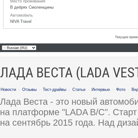
Место проживания
В дебрях Смоленщины
Автомобиль
NIVA Travel
Текущее врем
ЛАДА ВЕСТА (LADA VES
Новости
·
Отзывы
·
Тест-драйвы
·
Статьи
·
Интервью
·
Фото
·
Ви
Лада Веста - это новый автомо
на платформе "LADA B/C". Старт
на сентябрь 2015 года. Над диз