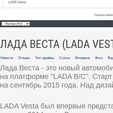
LADA Vesta
Текущее врем
ЛАДА ВЕСТА (LADA VES
Новости
·
Отзывы
·
Тест-драйвы
·
Статьи
·
Интервью
·
Фото
·
Ви
Лада Веста - это новый автомо
на платформе "LADA B/C". Старт
на сентябрь 2015 года. Над диз
LADA Vesta был впервые предст