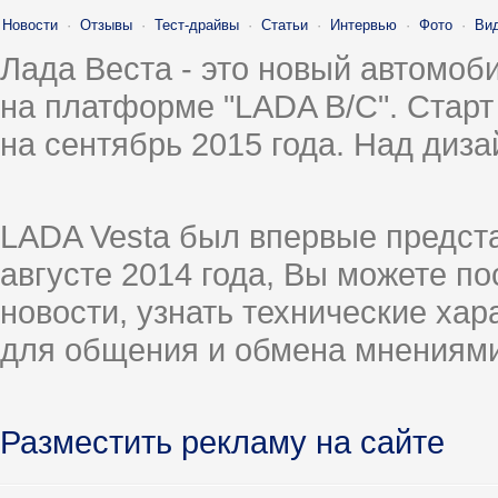
Новости
·
Отзывы
·
Тест-драйвы
·
Статьи
·
Интервью
·
Фото
·
Ви
Лада Веста - это новый автомо
на платформе "LADA B/C". Старт
на сентябрь 2015 года. Над диз
LADA Vesta был впервые предст
августе 2014 года, Вы можете п
новости, узнать технические ха
для общения и обмена мнениями
Разместить рекламу на сайте