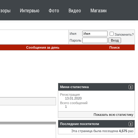
бзоры
Интервью
Фото
Видео
Магазин
Имя
Запомнить?
Пароль
Сообщения за день
Поиск
Мини-статистика
Регистрация
13.01.2020
Всего сообщений
1
Показать всю статистику
Последние посетители
Эта страница была посещена
4,575
раз