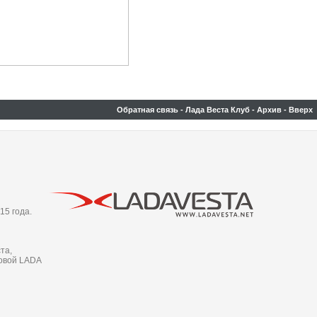
Обратная связь
-
Лада Веста Клуб
-
Архив
-
Вверх
15 года.
та,
новой LADA