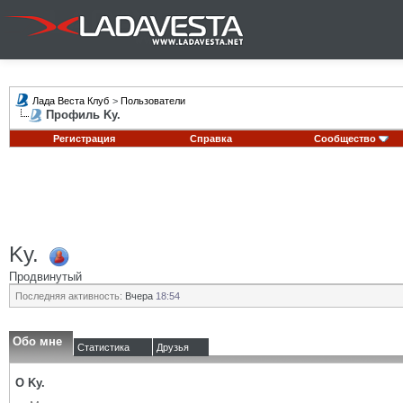
Лада Веста Клуб
>
Пользователи
Профиль Ky.
Регистрация
Справка
Сообщество
Ky.
Продвинутый
Последняя активность:
Вчера
18:54
Обо мне
Статистика
Друзья
О Ky.