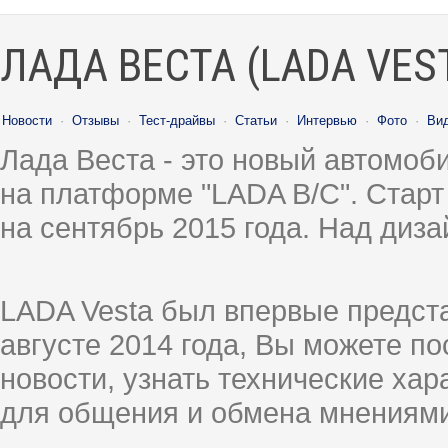
ЛАДА ВЕСТА (LADA VES
Новости
·
Отзывы
·
Тест-драйвы
·
Статьи
·
Интервью
·
Фото
·
Ви
Лада Веста - это новый автомо
на платформе "LADA B/C". Старт
на сентябрь 2015 года. Над диз
LADA Vesta был впервые предст
августе 2014 года, Вы можете п
новости, узнать технические ха
для общения и обмена мнениями