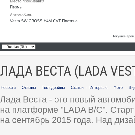
Место проживания
Пермь
Автомобиль
Vesta SW CROSS H4M CVT Платина
Текущее врем
ЛАДА ВЕСТА (LADA VES
Новости
·
Отзывы
·
Тест-драйвы
·
Статьи
·
Интервью
·
Фото
·
Ви
Лада Веста - это новый автомо
на платформе "LADA B/C". Старт
на сентябрь 2015 года. Над диз