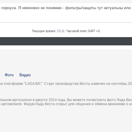
 и порнуха. Я немножко не понимаю - фильтры/защиты тут актуальны или
Текущее время:
23:11
. Часовой пояс GMT +3.
·
Фото
·
Видео
на платформе "LADA B/C". Старт производства Весты намечен на сентябрь 20
льном автосалоне в августе 2014 года, Вы можете посмотреть фото Лада Вес
ки автомобиля. Форум Лада Веста открыт для общения и обмена мнениями о 