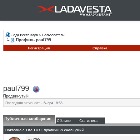
Лада Веста Клуб
>
Пользователи
Профиль paul799
Регистрация
Справка
paul799
Продвинутый
Последняя активность:
Вчера
19:53
Публичные сообщения
Обо мне
Статистика
Показано с 1 по
1
из
1
публичных сообщений
paul799