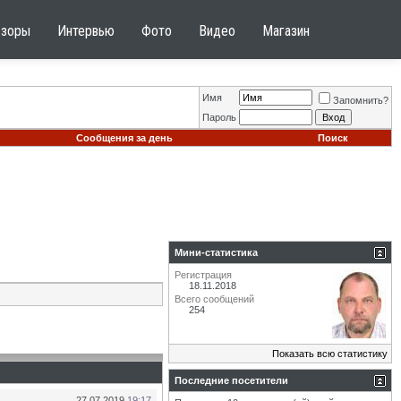
бзоры
Интервью
Фото
Видео
Магазин
Имя
Запомнить?
Пароль
Сообщения за день
Поиск
Мини-статистика
Регистрация
18.11.2018
Всего сообщений
254
Показать всю статистику
Последние посетители
27.07.2019
19:17