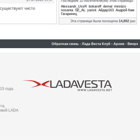
Последние 10 посетителя(ей) этой страницы:
Alexsandr_UssR
bokareff
demal
mestizo
 существуют чисто
nosanta
SE_AL
yarick
Айдар163
Андрей Кам
Гагаринец
Эта страница была посещена
14,892
раз
Обратная связь
-
Лада Веста Клуб
-
Архив
-
Вверх
15 года.
та,
новой LADA