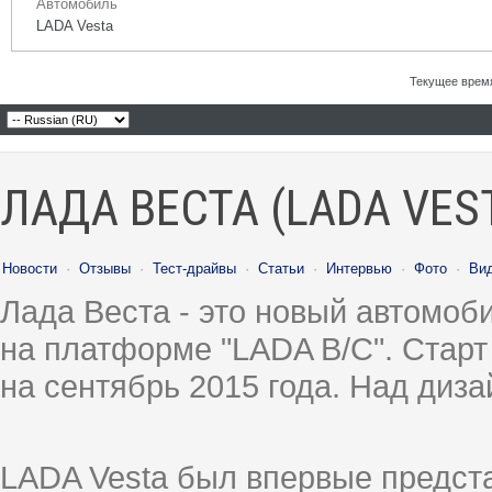
Автомобиль
LADA Vesta
Текущее врем
ЛАДА ВЕСТА (LADA VES
Новости
·
Отзывы
·
Тест-драйвы
·
Статьи
·
Интервью
·
Фото
·
Ви
Лада Веста - это новый автомо
на платформе "LADA B/C". Старт
на сентябрь 2015 года. Над диз
LADA Vesta был впервые предст