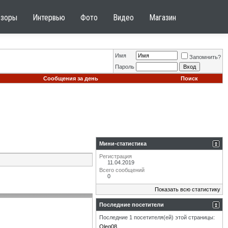
бзоры
Интервью
Фото
Видео
Магазин
Имя
Запомнить?
Пароль
Сообщения за день
Поиск
Мини-статистика
Регистрация
11.04.2019
Всего сообщений
0
Показать всю статистику
Последние посетители
Последние 1 посетителя(ей) этой страницы:
Oleg08