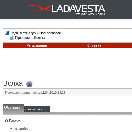
Лада Веста Клуб
>
Пользователи
Профиль Волха
Регистрация
Справка
Волха
Последняя активность:
11.04.2019
14:13
Обо мне
Статистика
О Волха
Автомобиль