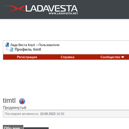
Лада Веста Клуб
>
Пользователи
Профиль timtl
Регистрация
Справка
Сообщество
timtl
Продвинутый
Последняя активность:
10.06.2022
16:30
Обо мне