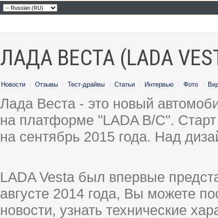
ЛАДА ВЕСТА (LADA VES
Новости
·
Отзывы
·
Тест-драйвы
·
Статьи
·
Интервью
·
Фото
·
Ви
Лада Веста - это новый автомо
на платформе "LADA B/C". Старт
на сентябрь 2015 года. Над диз
LADA Vesta был впервые предст
августе 2014 года, Вы можете п
новости, узнать технические ха