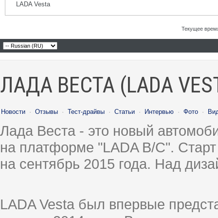
LADA Vesta
Текущее врем
ЛАДА ВЕСТА (LADA VES
Новости
·
Отзывы
·
Тест-драйвы
·
Статьи
·
Интервью
·
Фото
·
Ви
Лада Веста - это новый автомо
на платформе "LADA B/C". Старт
на сентябрь 2015 года. Над диз
LADA Vesta был впервые предст