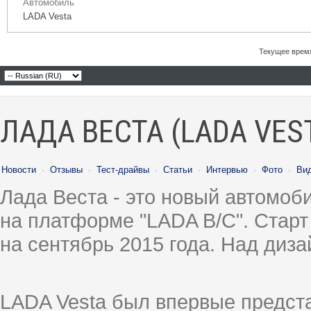
Автомобиль
LADA Vesta
Текущее врем
ЛАДА ВЕСТА (LADA VES
Новости
·
Отзывы
·
Тест-драйвы
·
Статьи
·
Интервью
·
Фото
·
Ви
Лада Веста - это новый автомо
на платформе "LADA B/C". Старт
на сентябрь 2015 года. Над диз
LADA Vesta был впервые предст