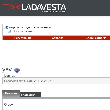
Лада Веста Клуб
>
Пользователи
Профиль yev
Регистрация
Справка
Сообщество
yev
Новичок
Последняя активность:
22.11.2023
22:24
Обо мне
Статистика
О yev