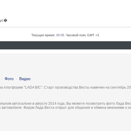
пус�
Текущее время:
09:08
. Часовой пояс GMT +3.
·
Фото
·
Видео
на платформе "LADA B/C". Старт производства Весты намечен на сентябрь 20
льном автосалоне в августе 2014 года, Вы можете посмотреть фото Лада Вес
ки автомобиля. Форум Лада Веста открыт для общения и обмена мнениями о 