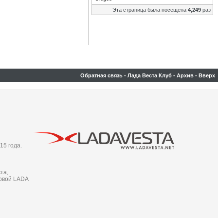
Эта страница была посещена
4,249
раз
Обратная связь
-
Лада Веста Клуб
-
Архив
-
Вверх
15 года.
та,
новой LADA